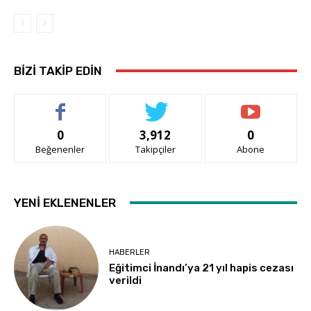
BIZI TAKIP EDIN
0
3,912
0
Beğenenler
Takipçiler
Abone
YENI EKLENENLER
HABERLER
Eğitimci İnandı’ya 21 yıl hapis cezası
verildi