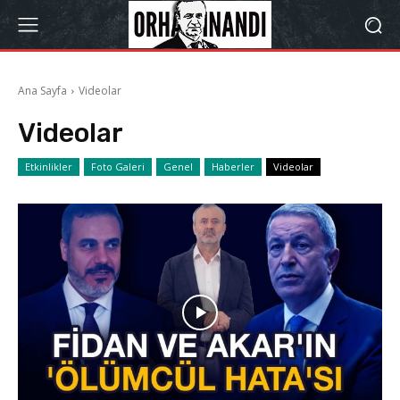
Ana Sayfa
Videolar
Videolar
Etkinlikler
Foto Galeri
Genel
Haberler
Videolar